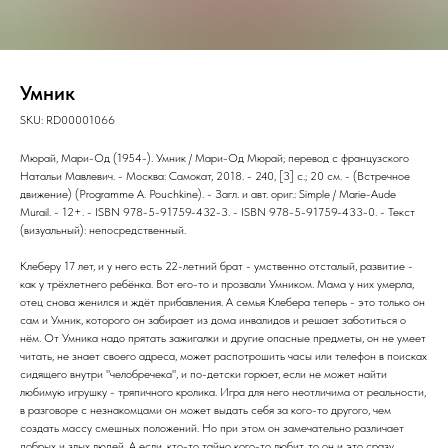
Умник
SKU:
RD00001066
Мюрай, Мари-Од (1954-). Умник / Мари-Од Мюрай; перевод с французского
Натальи Мавлевич. - Москва: Самокат, 2018. - 240, [3] с.; 20 см. - (Встречное
движение) (Programme A. Pouchkine). - Загл. и авт. ориг.: Simple / Marie-Aude
Murail. - 12+. - ISBN 978-5-91759-432-3. - ISBN 978-5-91759-433-0. - Текст
(визуальный): непосредственный.
Клеберу 17 лет, и у него есть 22-летний брат - умственно отсталый, развитие -
как у трёхлетнего ребёнка. Вот его-то и прозвали Умником. Мама у них умерла,
отец снова женился и ждёт прибавления. А семья Клебера теперь - это только он
сам и Умник, которого он забирает из дома инвалидов и решает заботиться о
нём. От Умника надо прятать зажигалки и другие опасные предметы, он не умеет
читать, не знает своего адреса, может распотрошить часы или телефон в поисках
сидящего внутри "челобречека", и по-детски горюет, если не может найти
любимую игрушку - тряпичного кролика. Игра для него неотличима от реальности,
в разговоре с незнакомцами он может выдать себя за кого-то другого, чем
создать массу смешных положений. Но при этом он замечательно различает
добрых и злых людей. А если, кто-то тайно кого-то любит, то он и это сразу