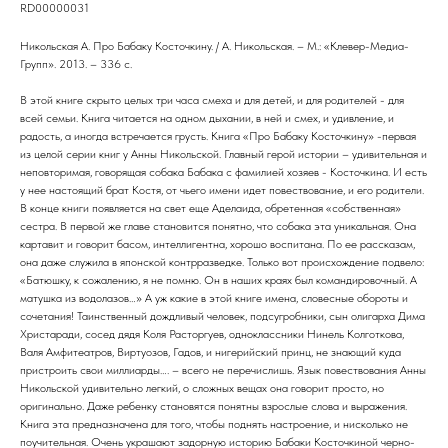
RD00000031
Никольская А. Про Бабаку Косточкину. / А. Никольская. – М.: «Клевер-Медиа-
Групп». 2013. – 336 с.
В этой книге скрыто целых три часа смеха и для детей, и для родителей - для
всей семьи. Книга читается на одном дыхании, в ней и смех, и удивление, и
радость, а иногда встречается грусть. Книга «Про Бабаку Косточкину» -первая
из целой серии книг у Анны Никольской. Главный герой истории – удивительная и
неповторимая, говорящая собака Бабака с фамилией хозяев - Косточкина. И есть
у нее настоящий брат Костя, от чьего имени идет повествование, и его родители.
В конце книги появляется на свет еще Аделаида, обретенная «собственная»
сестра. В первой же главе становится понятно, что собака эта уникальная. Она
картавит и говорит басом, интеллигентна, хорошо воспитана. По ее рассказам,
она даже служила в японской контрразведке. Только вот происхождение подвело:
«Батюшку, к сожалению, я не помню. Он в наших краях был командировочный. А
матушка из водолазов…» А уж какие в этой книге имена, словесные обороты и
сочетания! Таинственный дождливый человек, подсугробники, сын олигарха Дима
Христаради, сосед дядя Коля Расторгуев, одноклассники Нинель Колготкова,
Валя Амфитеатров, Виртуозов, Гадов, и нигерийский принц, не знающий куда
пристроить свои миллиарды…. – всего не перечислишь. Язык повествования Анны
Никольской удивительно легкий, о сложных вещах она говорит просто, но
оригинально. Даже ребенку становятся понятны взрослые слова и выражения.
Книга эта предназначена для того, чтобы поднять настроение, и нисколько не
поучительная. Очень украшают задорную историю Бабаки Косточкиной черно-