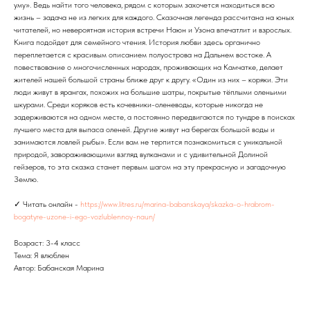
уму». Ведь найти того человека, рядом с которым захочется находиться всю
жизнь – задача не из легких для каждого. Сказочная легенда рассчитана на юных
читателей, но невероятная история встречи Наюн и Узона впечатлит и взрослых.
Книга подойдет для семейного чтения. История любви здесь органично
переплетается с красивым описанием полуострова на Дальнем востоке. А
повествование о многочисленных народах, проживающих на Камчатке, делает
жителей нашей большой страны ближе друг к другу. «Один из них – коряки. Эти
люди живут в ярангах, похожих на большие шатры, покрытые тёплыми оленьими
шкурами. Среди коряков есть кочевники-оленеводы, которые никогда не
задерживаются на одном месте, а постоянно передвигаются по тундре в поисках
лучшего места для выпаса оленей. Другие живут на берегах большой воды и
занимаются ловлей рыбы». Если вам не терпится познакомиться с уникальной
природой, завораживающими взгляд вулканами и с удивительной Долиной
гейзеров, то эта сказка станет первым шагом на эту прекрасную и загадочную
Землю.
✓ Читать онлайн -
https://www.litres.ru/marina-babanskaya/skazka-o-hrabrom-
bogatyre-uzone-i-ego-vozlublennoy-naun/
Возраст: 3-4 класс
Тема: Я влюблен
Автор: Бабанская Марина