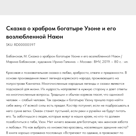
Сказка о храбром богатыре Узоне и его
возлюбленной Наюн
SKU:
RD00000597
Бабанская, М. Сказка о храбром богатыре Узоне и его возлюбленной Наюн /
Марина Бабанская ; художник Ирина Галкина. – Москва : BHV, 2019. – 80 с. : ил.
Красивая и познавательная сказка о любви, храбрости, отваге и преданности. В
основе произведения лежит легенда корякского народа, проживающего на
полуострове Камчатка. Многочисленные народные легенды и сказки являются
подсказкой для жизни. Их мудрость направляет в нужную сторону и дает ответы
на многочисленные вопросы. Традиции и обычаи коряков гласят, что одинокий
человек – слабый человек. Так однажды и богатырю Узону пришла пора найти
себе жену. «У всякой силы есть предел. Костёр потухнет, если не подбрасывать в
него сухие ветки. Океан станет пустыней, если реки и ручейки не будут питать
его. Ты заботишься о людях, которые живут в наших краях, но кто-то должен
позаботиться о тебе, Узон. Нет ничего важнее для богатыря, чем женская забота
и любовь». Но как выбрать из множества красавиц, населяющих здешние места?
В книге хорошо отражена пословица: «Встречают по одежке, а провожают по