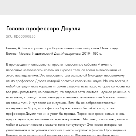
Голова профессора Доуэля
SKU:
RD00000850
Беляев, А. Голова профессора Доуэля: фантастический роман / Александр
Беляев- Москва: Издательский Дом Мещерякова, 2019.- 180 с.
В произведении описываются просто невероятные события. А именно -
пересадка человеческой головы на «чужое» тело, со всеми вытекающими из
этого последствиями. Эта операция стала возможной благодаря неоценимому
опыту профессора Доуэля, который посвятил свою жизнь науке. Но, как всегда, в
любой ситуации есть хорошие и плохие стороны, есть люди, которые согласны на
всё ради результата, но понимают, что вовремя остановиться - лучшее решение. А
есть такие, кто видит только выгоду и возможность наживы и не брезгуют ничем
на своём пути. И тут такая же ситуация... Если бы не добросовестность и
порядочность Мари, то профессор Керн возомнил бы себя богом, а сын
профессора Доуэля так и не узнал бы правды. Персонажи яркие, живые, очень
предсказуемая, но не менее интересная развязка. Мистика, фантастика, немного
любви и драматичности в сюжете тоже присутствует. Это живая, интересная,
увлекательная и актуальная классика с некой моралью в финале. Произведения
Беляева отличаются своей реалистичностью. Фантастика с двойным дном.