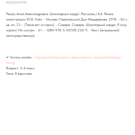
RD00000995
Ремез, Анна Александровна. Шоколадный хирург: Рассказы / А.А. Ремез;
иллюстрации Ю.В. Хоян. - Москва: Издательский Дом Мещерякова, 2018. - 56 с.:
цв. ил.; 23. - (Такие вот истории). - Содерж.: Содерж.: Шоколадный хирург; Я хочу
играть!; Не смотри. - 6+. - ISBN 978-5-00108-230-9. - Текст (визуальный):
непосредственный.
✓ Читать онлайн -
https://www.litres.ru/anna-aleksandrovna-remez/shokoladnyy-
hirurg/
Возраст: 3-4 класс
Тема: Я взрослею