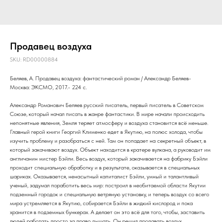
Продавец воздуха
SKU:
RD00000884
Беляев, А. Продавец воздуха: фантастический роман / Александр Беляев-
Москва: ЭКСМО, 2017.- 224 с.
Александр Романович Беляев русский писатель, первый писатель в Советском
Союзе, который начал писать в жанре фантастики. В мире начали происходить
непонятные явления, Земля теряет атмосферу и воздуха становится всё меньше.
Главный герой книги Георгий Клименко едет в Якутию, на полюс холода, чтобы
изучить проблему и разобраться с ней. Там он попадает на секретный объект, в
который закачивают воздух. Объект находится в кратере вулкана, а руководит им
англичанин мистер Бэйли. Весь воздух, который закачивается на фабрику Бэйли
проходит специальную обработку и в результате, оказывается в специальных
шариках. Оказывается, ненасытный капиталист Бэйли, умный и талантливый
ученый, задумал поработить весь мир: построил в необитаемой области Якутии
подземный городок и специальную ветряную установку, и теперь воздух со всего
мира устремляется в Якутию, собирается Бэйли в жидкий кислород и пока
хранится в подземных бункерах. А делает он это всё для того, чтобы, заставить
людей работать просто за право дышать. Он решил продавать воздух.