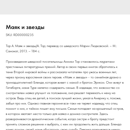
Маяк и звезды
SKU:
RD00000235
Тор А. Маяк и звезды/А. Тор; перевод со шведского Марии Людковской. – М.:
Самокат, 2013. – 184 с.
Произведения шведской писательницы Анники Тор становились лауретами
престижных литературных премий. Автор в своих первых книгах обратилась к
теме Второй мировой войны и рассказала читателям про ужасы военных лет,
через призму взросления своих героев. «Маяк и звезды» - то семейная драма о
тринадцатилетней Бленде, которая живет с мамой и братом Эриком. Они живут в
Гетеборге, маме Туре нелегко содержать семью. В надежде, что знакомство со
смотрителем маяка улучшит их положение, она решает переехать к нему на
остров. Ведь отец ее детей, в поисках лучшей жизни, уехал в Америку и, похоже,
забыл про них. Однако главная героиня все-таки не теряет надежду, что отец
помнит о них, и тайком пишет ему письма. Семья попадает на крошечный остров,
в котором хватает места только для маяка и домика смотрителя. Здесь
разворачиваются драматические события, когда сестре и брату предстоит
принять сложное решение и выбрать, с кем им продолжить жить дальше. Бленда
хочет помочь своей маме обустроить свою судьбу. Девочка разрывается между