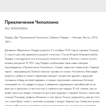
Приключения Чиполлино
SKU:
RD00000806
Родари, Дж. Приключения Чиполлино / Джанни Родари. – Москва: Эксмо, 2016.-
240 с.
Джованни Франческо Родари родился 23 октября 1920 года в городке Оменья .
С самого детства увлекался музыкой и книгами. После Второй Мировой войны,
Родари стал журналистом в коммунистической газете «Унита» и начал писать
книжки для детей. В 1951 году Родари опубликовал своё известнейшее
произведение «Приключения Чиполлино». Сюжет известен также всем. Главный
герой - неунывающий, бойкий мальчик-луковка по имени Чиполлино, благодаря
широте и доброте своего характера находит множество друзей и выручает
попавших в беду жителей деревни, а заодно проучивает нахальных богачей,
показывая им, что щедрость души и уважение окружающих приобретается не
властью и деньгами, а честностью и горячностью сердца. В той стране, где он
живёт, простым людям становится жить всё труднее и тяжелей. Богачи, такие как
синьор Помидор, графини Вишенки и сам принц Лимон, додумались уже до того,
что стали брать налог с жителей на дождь и воздух. Бедный кум Тыква всю жизнь
строит себе домик, покупая по одному кирпичику в год, а когда дом построен,