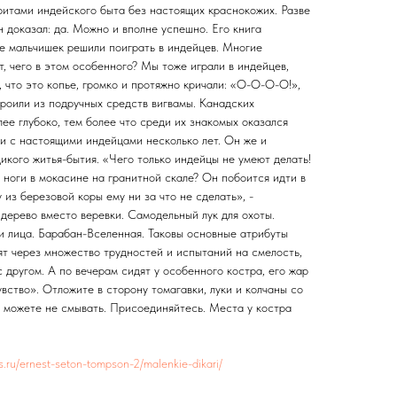
ритами индейского быта без настоящих краснокожих. Разве
 доказал: да. Можно и вполне успешно. Его книга
ое мальчишек решили поиграть в индейцев. Многие
т, чего в этом особенного? Мы тоже играли в индейцев,
, что это копье, громко и протяжно кричали: «О-О-О-О!»,
троили из подручных средств вигвамы. Канадских
лее глубоко, тем более что среди их знакомых оказался
и с настоящими индейцами несколько лет. Он же и
икого житья-бытия. «Чего только индейцы не умеют делать!
 ноги в мокасине на гранитной скале? Он побоится идти в
 из березовой коры ему ни за что не сделать», -
дерево вместо веревки. Самодельный лук для охоты.
и лица. Барабан-Вселенная. Таковы основные атрибуты
ят через множество трудностей и испытаний на смелость,
с другом. А по вечерам сидят у особенного костра, его жар
вство». Отложите в сторону томагавки, луки и колчаны со
е можете не смывать. Присоединяйтесь. Места у костра
res.ru/ernest-seton-tompson-2/malenkie-dikari/