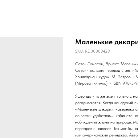
Маленькие дикар
SKU:
RD00000429
Сетон-Томпсон, Эрнест. Маленькие
Сетон-Томпсон; перевод с английс
Хондкариан; худож. М. Петров. - Мо
(Мировая книжка). - ISBN 978-5-9
Ящерица - та же змея, только с н
догадываются. Когда канадский п
«Маленькие дикари», наверняка он
со всеми удобствами, кабинете н
наблюдений жизни на природе. Ма
переправ и навесов. Так мог бы 
или американский рейнджер. Авто