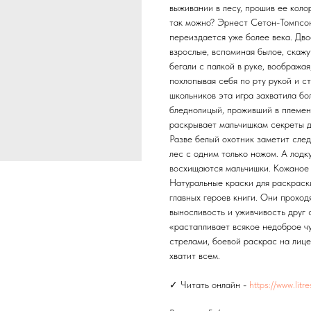
выживании в лесу, прошив ее коло
так можно? Эрнест Сетон-Томпсон
переиздается уже более века. Дв
взрослые, вспоминая былое, скажу
бегали с палкой в руке, воображая
похлопывая себя по рту рукой и с
школьников эта игра захватила бо
бледнолицый, проживший в племен
раскрывает мальчишкам секреты д
Разве белый охотник заметит след
лес с одним только ножом. А лодку
восхищаются мальчишки. Кожаное 
Натуральные краски для раскраск
главных героев книги. Они проход
выносливость и уживчивость друг 
«растапливает всякое недоброе чу
стрелами, боевой раскрас на лиц
хватит всем.
✓ Читать онлайн -
https://www.lit