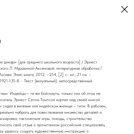
и
 дикари: [для среднего школьного возраста] / Эрнест
кого Л. Мурахиной-Аксеновой; литературная обработка Г.
сква: Энас-книга, 2012. - 254, [2] c.: ил.; 21 см. -
1921-135-8. - Текст (визуальный): непосредственный
огами. Индейцы— те же бойскауты, только они об этом не
исатель Эрнест Сетон-Томпсон корпел над своей книгой
 сидел в вигваме или индейском жилище – типи. В рабочем,
ереально набрать для повествования множество деталей и
скировка, тактические игры, походы, строительство
написать свой отзыв о прочитанном российский спецназовец
ру удалось создать художественную инструкцию о