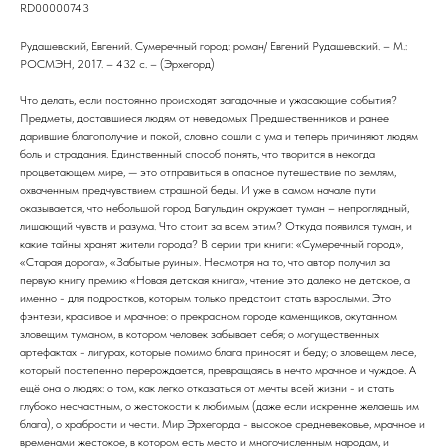
RD00000743
Рудашевский, Евгений. Сумеречный город: роман/ Евгений Рудашевский. – М.:
РОСМЭН, 2017. – 432 с. – (Эрхегорд)
Что делать, если постоянно происходят загадочные и ужасающие события?
Предметы, доставшиеся людям от неведомых Предшественников и ранее
дарившие благополучие и покой, словно сошли с ума и теперь причиняют людям
боль и страдания. Единственный способ понять, что творится в некогда
процветающем мире, — это отправиться в опасное путешествие по землям,
охваченным предчувствием страшной беды. И уже в самом начале пути
оказывается, что небольшой город Багульдин окружает туман – непроглядный,
лишающий чувств и разума. Что стоит за всем этим? Откуда появился туман, и
какие тайны хранят жители города? В серии три книги: «Сумеречный город»,
«Старая дорога», «Забытые руины». Несмотря на то, что автор получил за
первую книгу премию «Новая детская книга», чтение это далеко не детское, а
именно - для подростков, которым только предстоит стать взрослыми. Это
фэнтези, красивое и мрачное: о прекрасном городе каменщиков, окутанном
зловещим туманом, в котором человек забывает себя; о могущественных
артефактах - лигурах, которые помимо блага приносят и беду; о зловещем лесе,
который постепенно перерождается, превращаясь в нечто мрачное и чуждое. А
ещё она о людях: о том, как легко отказаться от мечты всей жизни - и стать
глубоко несчастным, о жестокости к любимым (даже если искренне желаешь им
блага), о храбрости и чести. Мир Эрхегорда - высокое средневековье, мрачное и
временами жестокое, в котором есть место и многочисленным народам, и