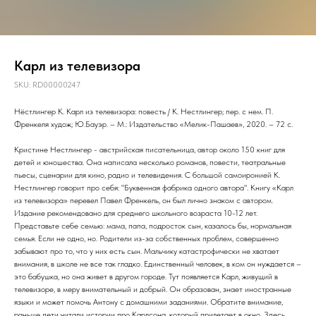
Карл из телевизора
SKU:
RD00000247
Нёстлингер К. Карл из телевизора: повесть / К. Нестлингер; пер. с нем. П.
Френкеля худож; Ю.Бауэр. – М.: Издательство «Мелик-Пашаев», 2020. – 72 с.
Кристине Нестлингер - австрийская писательница, автор около 150 книг для
детей и юношества. Она написала несколько романов, повести, театральные
пьесы, сценарии для кино, радио и телевидения. С большой самоиронией К.
Нестлингер говорит про себя: "Буквенная фабрика одного автора". Книгу «Карл
из телевизора» перевел Павел Френкель, он был лично знаком с автором.
Издание рекомендовано для среднего школьного возраста 10-12 лет.
Представьте себе семью: мама, папа, подросток сын, казалось бы, нормальная
семья. Если не одно, но. Родители из-за собственных проблем, совершенно
забывают про то, что у них есть сын. Мальчику катастрофически не хватает
внимания, в школе не все так гладко. Единственный человек, в ком он нуждается –
это бабушка, но она живет в другом городе. Тут появляется Карл, живущий в
телевизоре, в меру внимательный и добрый. Он образован, знает иностранные
языки и может помочь Антону с домашними заданиями. Обратите внимание,
раньше дети читали истории про Карлсона, который прилетает в окно. Здесь