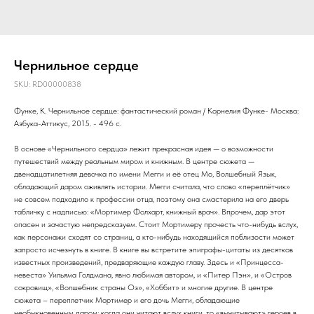
Чернильное сердце
SKU:
RD00000838
Функе, К. Чернильное сердце: фантастический роман / Корнелия Функе- Москва:
Азбука-Аттикус, 2015. - 496 с.
В основе «Чернильного сердца» лежит прекрасная идея — о возможности
путешествий между реальным миром и книжным. В центре сюжета —
двенадцатилетняя девочка по имени Мегги и её отец Мо, Волшебный Язык,
обладающий даром оживлять истории. Мегги считала, что слово «переплётчик»
не совсем подходило к профессии отца, поэтому она смастерила на его дверь
табличку с надписью: «Мортимер Фолхарт, книжный врач». Впрочем, дар этот
опасен и зачастую непредсказуем. Стоит Мортимеру прочесть что-нибудь вслух,
как персонажи сходят со страниц, а кто-нибудь находящийся поблизости может
запросто исчезнуть в книге. В книге вы встретите эпиграфы-цитаты из десятков
известных произведений, предваряющие каждую главу. Здесь и «Принцесса-
невеста» Уильяма Голдмана, явно любимая автором, и «Питер Пэн», и «Остров
сокровищ», «Волшебник страны Оз», «Хоббит» и многие другие. В центре
сюжета – переплетчик Мортимер и его дочь Мегги, обладающие
необыкновенным даром: когда они читают вслух книги, то «вычитывают» героев в