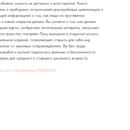
объёме, изучить их детально и всесторонне. Книга
ми и приборами; астрономией доколумбовых цивилизаций и
щей информацией о том, как люди на протяжении
 и какие открытия делали. Вы узнаете о том, как делали
дные карты, изобретали летательные аппараты, запускали
ространство, покоряли Луну, выходили в открытый космос.
кальное издание, позволяющее открыть для себя мир
инках со звуковым сопровождением. Вы без труда
 корабля и воочию поразитесь величию и бесконечности
вана для среднего и старшего школьного возраста.
itres.ru/v-v-likso/kosmos-49829069/