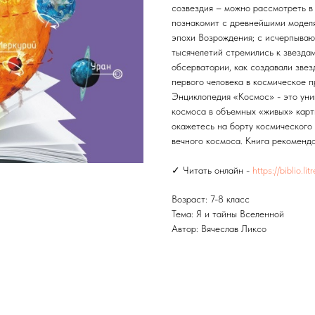
созвездия – можно рассмотреть в 
познакомит с древнейшими моделя
эпохи Возрождения; с исчерпываю
тысячелетий стремились к звездам
обсерватории, как создавали звез
первого человека в космическое п
Энциклопедия «Космос» - это уни
космоса в объемных «живых» карт
окажетесь на борту космического
вечного космоса. Книга рекомендо
✓ Читать онлайн -
https://biblio.l
Возраст: 7-8 класс
Тема: Я и тайны Вселенной
Автор: Вячеслав Ликсо