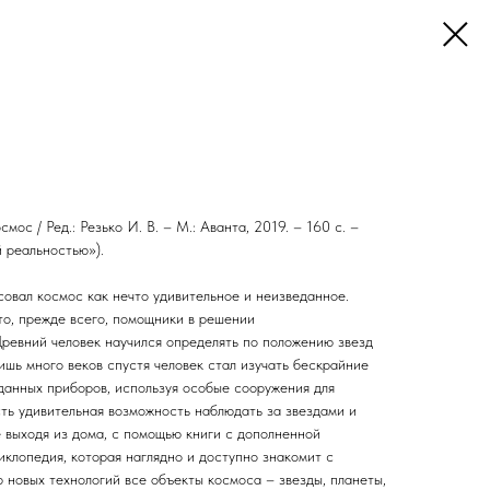
мос / Ред.: Резько И. В. – М.: Аванта, 2019. – 160 с. –
 реальностью»).
совал космос как нечто удивительное и неизведанное.
то, прежде всего, помощники в решении
Древний человек научился определять по положению звезд
ишь много веков спустя человек стал изучать бескрайние
анных приборов, используя особые сооружения для
сть удивительная возможность наблюдать за звездами и
 выходя из дома, с помощью книги с дополненной
клопедия, которая наглядно и доступно знакомит с
новых технологий все объекты космоса – звезды, планеты,