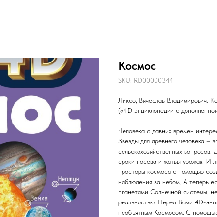
Космос
SKU:
RD00000344
Ликсо, Вячеслав Владимирович. Кос
(«4D энциклопедии с дополненной
Человека с давних времен интере
Звезды для древнего человека – э
сельскохозяйственных вопросов. 
сроки посева и жатвы урожая. И л
просторы космоса с помощью созд
наблюдения за небом. А теперь е
планетами Солнечной системы, не
реальностью. Перед Вами 4D-энци
необъятным Космосом. С помощью 