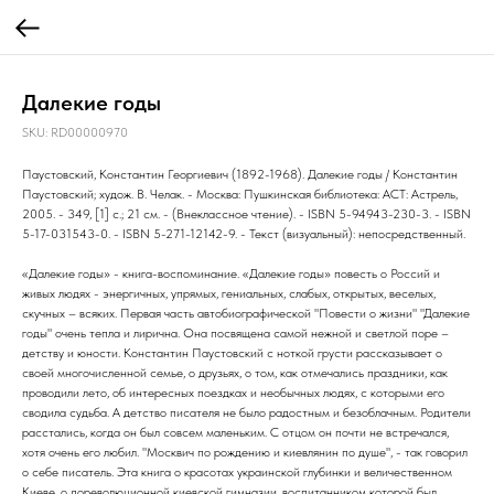
Далекие годы
SKU:
RD00000970
Паустовский, Константин Георгиевич (1892-1968). Далекие годы / Константин
Паустовский; худож. В. Челак. - Москва: Пушкинская библиотека: АСТ: Астрель,
2005. - 349, [1] с.; 21 см. - (Внеклассное чтение). - ISBN 5-94943-230-3. - ISBN
5-17-031543-0. - ISBN 5-271-12142-9. - Текст (визуальный): непосредственный.
«Далекие годы» - книга-воспоминание. «Далекие годы» повесть о Россий и
живых людях - энергичных, упрямых, гениальных, слабых, открытых, веселых,
скучных – всяких. Первая часть автобиографической "Повести о жизни" "Далекие
годы" очень тепла и лирична. Она посвящена самой нежной и светлой поре –
детству и юности. Константин Паустовский с ноткой грусти рассказывает о
своей многочисленной семье, о друзьях, о том, как отмечались праздники, как
проводили лето, об интересных поездках и необычных людях, с которыми его
сводила судьба. А детство писателя не было радостным и безоблачным. Родители
расстались, когда он был совсем маленьким. С отцом он почти не встречался,
хотя очень его любил. "Москвич по рождению и киевлянин по душе", - так говорил
о себе писатель. Эта книга о красотах украинской глубинки и величественном
Киеве, о дореволюционной киевской гимназии, воспитанником которой был