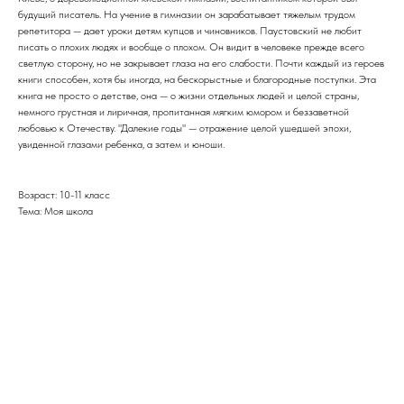
будущий писатель. На учение в гимназии он зарабатывает тяжелым трудом
репетитора — дает уроки детям купцов и чиновников. Паустовский не любит
писать о плохих людях и вообще о плохом. Он видит в человеке прежде всего
светлую сторону, но не закрывает глаза на его слабости. Почти каждый из героев
книги способен, хотя бы иногда, на бескорыстные и благородные поступки. Эта
книга не просто о детстве, она — о жизни отдельных людей и целой страны,
немного грустная и лиричная, пропитанная мягким юмором и беззаветной
любовью к Отечеству. "Далекие годы" — отражение целой ушедшей эпохи,
увиденной глазами ребенка, а затем и юноши.
Возраст: 10-11 класс
Тема: Моя школа