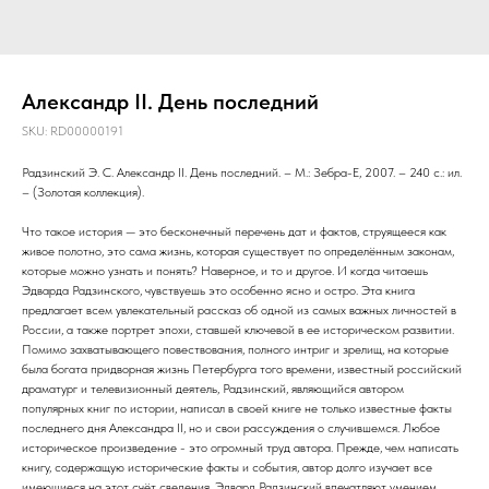
Александр II. День последний
SKU:
RD00000191
Радзинский Э. С. Александр II. День последний. – М.: Зебра-Е, 2007. – 240 с.: ил.
– (Золотая коллекция).
Что такое история — это бесконечный перечень дат и фактов, струящееся как
живое полотно, это сама жизнь, которая существует по определённым законам,
которые можно узнать и понять? Наверное, и то и другое. И когда читаешь
Эдварда Радзинского, чувствуешь это особенно ясно и остро. Эта книга
предлагает всем увлекательный рассказ об одной из самых важных личностей в
России, а также портрет эпохи, ставшей ключевой в ее историческом развитии.
Помимо захватывающего повествования, полного интриг и зрелищ, на которые
была богата придворная жизнь Петербурга того времени, известный российский
драматург и телевизионный деятель, Радзинский, являющийся автором
популярных книг по истории, написал в своей книге не только известные факты
последнего дня Александра II, но и свои рассуждения о случившемся. Любое
историческое произведение - это огромный труд автора. Прежде, чем написать
книгу, содержащую исторические факты и события, автор долго изучает все
имеющиеся на этот счёт сведения. Эдвард Радзинский впечатляют умением