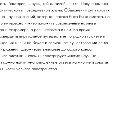
еты: бактерии, вирусы, тайны живой клетки. Полученные во
рактической и повседневной жизни. Объяснения сути многих
нно-научных знаний, которые неплохо было бы «намотать на
но интересно и живо изложить современные научные
о и микромире, о роли человека в нем. Во время
 совершить виртуальное путешествие по родной планете и
ждения жизни на Земле и возможном существовании ее во
 изложения удерживает внимание до самого конца
ниге рисунки и схемы иллюстрируют многие научные
ии можно найти многочисленные ответы на многие и многие
 и космического пространства.