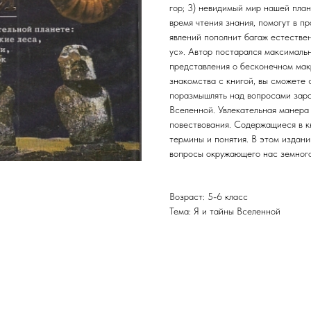
гор; 3) невидимый мир нашей план
время чтения знания, помогут в п
явлений пополнит багаж естестве
ус». Автор постарался максималь
представления о бесконечном макр
знакомства с книгой, вы сможете
поразмышлять над вопросами заро
Вселенной. Увлекательная манера
повествования. Содержащиеся в к
термины и понятия. В этом издан
вопросы окружающего нас земного
Возраст: 5-6 класс
Тема: Я и тайны Вселенной