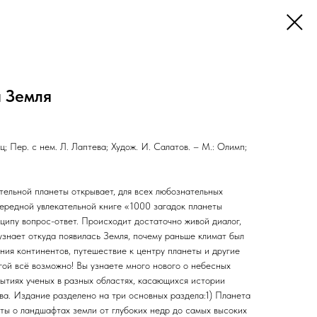
ы Земля
; Пер. с нем. Л. Лаптева; Худож. И. Салатов. – М.: Олимп;
ельной планеты открывает, для всех любознательных
чередной увлекательной книге «1000 загадок планеты
ципу вопрос-ответ. Происходит достаточно живой диалог,
узнает откуда появилась Земля, почему раньше климат был
ния континентов, путешествие к центру планеты и другие
гой всё возможно! Вы узнаете много нового о небесных
ытиях ученых в разных областях, касающихся истории
ва. Издание разделено на три основных раздела:1) Планета
кты о ландшафтах земли от глубоких недр до самых высоких