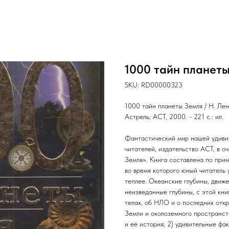
1000 тайн планет
SKU:
RD00000323
1000 тайн планеты Земля / Н. Ленц
Астрель; АСТ, 2000. - 221 с.: ил.
Фантастический мир нашей удивит
читателей, издательство ACT, в о
Земля». Книга составлена по прин
во время которого юный читатель 
теплее. Океанские глубины, движе
неизведанные глубины, с этой кни
телах, об НЛО и о последних откр
Земли и околоземного пространст
и её история; 2) удивительные фа