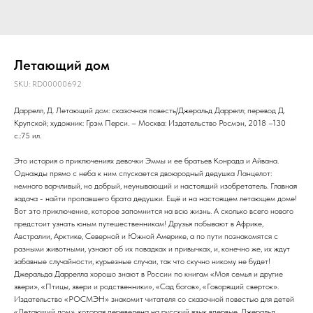
Летающий дом
SKU:
RD00000692
Даррелл, Д. Летающий дом: сказочная повесть/Джеральд Даррелл; перевод Д.
Крупской; художник: Грэм Перси. – Москва: Издательство Росмэн, 2018 –130
с.:75 ил.
Это история о приключениях девочки Эммы и ее братьев Конрада и Айвана.
Однажды прямо с неба к ним спускается двоюродный дедушка Ланцелот:
немного ворчливый, но добрый, неунывающий и настоящий изобретатель. Главная
задача - найти пропавшего брата дедушки. Ещё и на настоящем летающем доме!
Вот это приключение, которое запомнится на всю жизнь. А сколько всего нового
предстоит узнать юным путешественникам! Друзья побывают в Африке,
Австралии, Арктике, Северной и Южной Америке, а по пути познакомятся с
разными животными, узнают об их повадках и привычках, и, конечно же, их ждут
забавные случайности, курьезные случаи, так что скучно никому не будет!
Джеральда Даррелла хорошо знают в России по книгам «Моя семья и другие
звери», «Птицы, звери и родственники», «Сад богов», «Говорящий сверток».
Издательство «РОСМЭН» знакомит читателя со сказочной повестью для детей
«Летающий дом», которая переведена на русский язык впервые. Джеральд