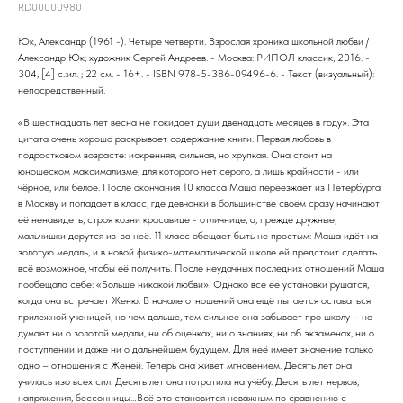
RD00000980
Юк, Александр (1961 -). Четыре четверти. Взрослая хроника школьной любви /
Александр Юк; художник Сергей Андреев. - Москва: РИПОЛ классик, 2016. -
304, [4] с.:ил. ; 22 см. - 16+. - ISBN 978-5-386-09496-6. - Текст (визуальный):
непосредственный.
«В шестнадцать лет весна не покидает души двенадцать месяцев в году». Эта
цитата очень хорошо раскрывает содержание книги. Первая любовь в
подростковом возрасте: искренняя, сильная, но хрупкая. Она стоит на
юношеском максимализме, для которого нет серого, а лишь крайности - или
чёрное, или белое. После окончания 10 класса Маша переезжает из Петербурга
в Москву и попадает в класс, где девчонки в большинстве своём сразу начинают
её ненавидеть, строя козни красавице - отличнице, а, прежде дружные,
мальчишки дерутся из-за неё. 11 класс обещает быть не простым: Маша идёт на
золотую медаль, и в новой физико-математической школе ей предстоит сделать
всё возможное, чтобы её получить. После неудачных последних отношений Маша
пообещала себе: «Больше никакой любви». Однако все её установки рушатся,
когда она встречает Женю. В начале отношений она ещё пытается оставаться
прилежной ученицей, но чем дальше, тем сильнее она забывает про школу – не
думает ни о золотой медали, ни об оценках, ни о знаниях, ни об экзаменах, ни о
поступлении и даже ни о дальнейшем будущем. Для неё имеет значение только
одно – отношения с Женей. Теперь она живёт мгновением. Десять лет она
училась изо всех сил. Десять лет она потратила на учёбу. Десять лет нервов,
напряжения, бессонницы…Всё это становится неважным по сравнению с