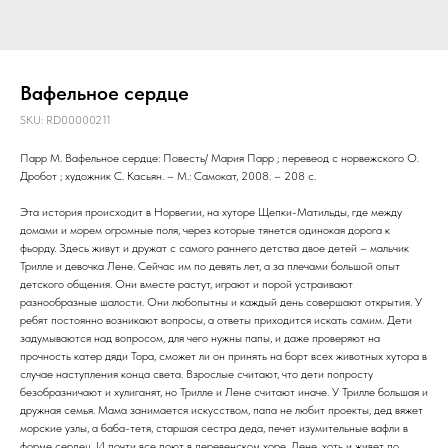
Вафельное сердце
SKU:
RD00000211
Парр М. Вафельное сердце: Повесть/ Мария Парр ; перевеод с норвежского О.
Дробот ; художник С. Касьян. – М.: Самокат, 2008. – 208 с.
Эта история происходит в Норвегии, на хуторе Щепки-Матильды, где между
домами и морем огромные поля, через которые тянется одинокая дорога к
фьорду. Здесь живут и дружат с самого раннего детства двое детей – мальчик
Трилле и девочка Лене. Сейчас им по девять лет, а за плечами большой опыт
детского общения. Они вместе растут, играют и порой устраивают
разнообразные шалости. Они любопытны и каждый день совершают открытия. У
ребят постоянно возникают вопросы, а ответы приходится искать самим. Дети
задумываются над вопросом, для чего нужны папы, и даже проверяют на
прочность катер дяди Тора, сможет ли он принять на борт всех животных хутора в
случае наступления конца света. Взрослые считают, что дети попросту
безобразничают и хулиганят, но Трилле и Лене считают иначе. У Трилле большая и
дружная семья. Мама занимается искусством, папа не любит проекты, дед вяжет
морские узлы, а баба-тетя, старшая сестра деда, печет изумительные вафли в
форме сердец. И почти все поют в деревенском хоре. Лене, хоть и живет по