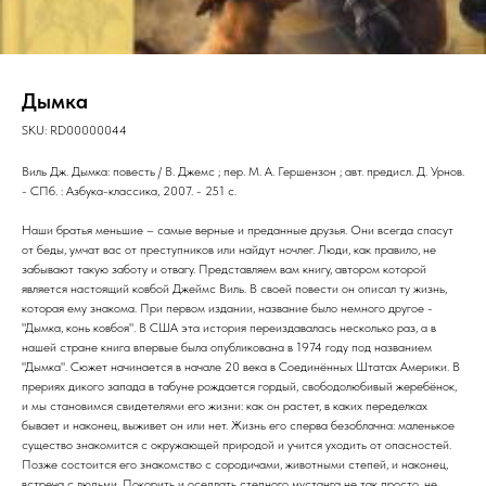
Дымка
SKU:
RD00000044
Виль Дж. Дымка: повесть / В. Джемс ; пер. М. А. Гершензон ; авт. предисл. Д. Урнов.
- СПб. : Азбука-классика, 2007. - 251 с.
Наши братья меньшие – самые верные и преданные друзья. Они всегда спасут
от беды, умчат вас от преступников или найдут ночлег. Люди, как правило, не
забывают такую заботу и отвагу. Представляем вам книгу, автором которой
является настоящий ковбой Джеймс Виль. В своей повести он описал ту жизнь,
которая ему знакома. При первом издании, название было немного другое -
"Дымка, конь ковбоя". В США эта история переиздавалась несколько раз, а в
нашей стране книга впервые была опубликована в 1974 году под названием
"Дымка". Сюжет начинается в начале 20 века в Соединённых Штатах Америки. В
прериях дикого запада в табуне рождается гордый, свободолюбивый жеребёнок,
и мы становимся свидетелями его жизни: как он растет, в каких переделках
бывает и наконец, выживет он или нет. Жизнь его сперва безоблачна: маленькое
существо знакомится с окружающей природой и учится уходить от опасностей.
Позже состоится его знакомство с сородичами, животными степей, и наконец,
встреча с людьми. Покорить и оседлать степного мустанга не так просто, не