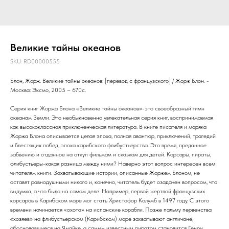
Великие тайны океанов
SKU:
RD00000555
Блон, Жорж. Великие тайны океанов: [перевод с французского] / Жорж Блон. -
Москва: Эксмо, 2005 – 670с.
Серия книг Жоржа Блона «Великие тайны океанов»-это своеобразный гимн
океанам Земли. Это необыкновенно увлекательная серия книг, воспринимаемая
как высококлассная приключенческая литература. В книге писателя и моряка
Жоржа Блона описывается целая эпоха, полная авантюр, приключений, трагедий
и блестящих побед, эпоха карибского флибустьерства. Это время, преданное
забвению и отданное на откуп фильмам и сказкам для детей. Корсары, пираты,
флибустьеры-какая разница между ними? Наверно этот вопрос интересен всем
читателям книги. Захватывающие истории, описанные Жоржем Блоном, не
оставят равнодушными никого и, конечно, читатель будет озадачен вопросом, что
выдумка, а что было на самом деле. Например, первой жертвой французских
корсаров в Карибском море мог стать Христофор Колумб в 1497 году. С этого
времени начинается «охота» на испанские корабли. Позже пальму первенства
«хозяев» на флибустьерском (Карибском) море захватывают англичане,
обосновавшиеся на Ямайке, а самым известным пиратом становится Генри