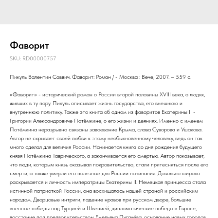
Фаворит
SKU:
RD00000757
Пикуль Валентин Саввич. Фаворит: Роман / - Москва : Вече, 2007. – 559 с.
«Фаворит» - исторический роман о России второй половины XVIII века, о людях,
живших в ту пору. Пикуль описывает жизнь государства, его внешнюю и
внутреннюю политику. Также это книга об одном из фаворитов Екатерины II -
Григории Александровиче Потёмкине, о его жизни и деяниях. Именно с именем
Потёмкина неразрывно связаны завоевание Крыма, слава Суворова и Ушакова.
Автор не скрывает своей любви к этому необыкновенному человеку, ведь он так
много сделал для величия России. Начинается книга со дня рождения будущего
князя Потёмкина Таврического, а заканчивается его смертью. Автор показывает,
что люди, которым князь оказывал покровительство, стали притесняться после его
смерти, а также умерли его полезные для России начинания. Довольно широко
раскрывается и личность императрицы Екатерины II. Немецкая принцесса стала
истинной патриоткой России, она восхищалась нашей страной и российским
народом. Дворцовые интриги, падение нравов при русском дворе, большие
военные победы над Турцией и Швецией, дипломатические победы в Европе,
восстание под предводительством Емельяна Пугачёва, основание новых городов