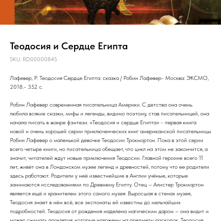
Теодосия и Сердце Египта
SKU:
RD00000845
Лафевер, Р. Теодосия Сердце Египта: сказка / Робин Лафевер- Москва: ЭКСМО,
2018.- 352 с.
Робин Лафевер современная писательница Америки. С детства она очень
любила всякие сказки, мифы и легенды, видимо поэтому, став писательницей, она
начала писать в жанре фэнтези. «Теодосия и сердце Египта» - первая книга
новой и очень хорошей серии приключенческих книг американской писательницы
Робин Лафевер о маленькой девочке Теодосии Трокмортон. Пока в этой серии
всего четыре книги, но писательница обещает, что цикл на этом не закончится, а
значит, читателей ждут новые приключения Теодосии. Главной героине всего 11
лет, живёт она в Лондонском музее легенд и древностей, потому что ее родители
здесь работают. Родители у неё известнейшие в Англии учёные, которые
занимаются исследованиями по Древнему Египту. Отец – Алистер Трокмортон
является ещё и хранителем этого самого музея. Выросшая в стенах музея,
Теодосия знает в нём всё, все экспонаты ей известны до мельчайших
подробностей. Теодосия от рождения наделена магическим даром – она видит и
может снимать проклятия, которые наложены на предметы раскопок. Теодосия