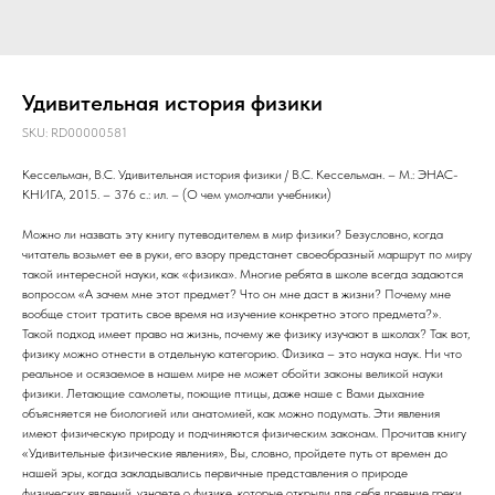
Удивительная история физики
SKU:
RD00000581
Кессельман, В.С. Удивительная история физики / В.С. Кессельман. – М.: ЭНАС-
КНИГА, 2015. – 376 с.: ил. – (О чем умолчали учебники)
Можно ли назвать эту книгу путеводителем в мир физики? Безусловно, когда
читатель возьмет ее в руки, его взору предстанет своеобразный маршрут по миру
такой интересной науки, как «физика». Многие ребята в школе всегда задаются
вопросом «А зачем мне этот предмет? Что он мне даст в жизни? Почему мне
вообще стоит тратить свое время на изучение конкретно этого предмета?».
Такой подход имеет право на жизнь, почему же физику изучают в школах? Так вот,
физику можно отнести в отдельную категорию. Физика – это наука наук. Ни что
реальное и осязаемое в нашем мире не может обойти законы великой науки
физики. Летающие самолеты, поющие птицы, даже наше с Вами дыхание
объясняется не биологией или анатомией, как можно подумать. Эти явления
имеют физическую природу и подчиняются физическим законам. Прочитав книгу
«Удивительные физические явления», Вы, словно, пройдете путь от времен до
нашей эры, когда закладывались первичные представления о природе
физических явлений, узнаете о физике, которые открыли для себя древние греки,