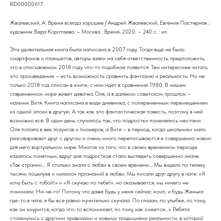
RD00000617
Жвалевский, А. Время всегда хорошее / Андрей Жвалевский, Евгения Пастернак ;
художник Вера Коротаева. – Москва : Время, 2020. – 240 с. : ил.
Эта удивительная книга была написана в 2007 году. Тогда ещё не было
смартфонов и планшетов, авторы взяли на себя ответственность предположить,
что в описываемом 2018 году что-то подобное появится. Тем интереснее читать
это произведение – есть возможность сравнить фантазию и реальность. Но не
только 2018 год описан в книге, с ним идёт в сравнение 1980. В нашем
современном мире живёт девочка Оля, а в далёком советском прошлом –
мальчик Витя. Книга написана в виде дневника, с попеременным перемещением
из одной эпохи в другую. А так как это фантастическая повесть, поэтому в ней
возможно всё. В один день случилось так, что подростки поменялись местами.
Оля попала в век лозунгов и пионеров, а Витя – в период, когда школьники мало
разговаривают друг с другом и очень много переписываются в совершенно новом
для него виртуальном мире. Многое из того, что в своем временном периоде
казалось понятным, вдруг для подростков стало выглядеть совершенно иначе.
«Так странно… Я столько знала о любви в своем времени… Мы видели по телеку
тысячи поцелуев и миллион признаний в любви. Мы писали друг другу в чате: «Я
хочу быть с тобой!» и «Я скучаю по тебе!», но оказывается, мы ничего не
понимали. Ни-че-го! Потому что даже будь у меня сейчас комп, и будь Женька
где-то в чате, я бы все равно мучительно скучала. По глазам, по улыбке, по тому,
как он хмурится, когда что-то вспоминает, по тому, как смеется…» Ребята
столкнулись с другими правилами и новыми традициями реальности, в которой