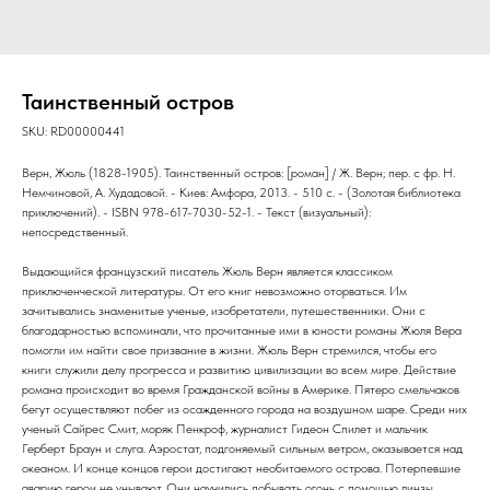
Таинственный остров
SKU:
RD00000441
Верн, Жюль (1828-1905). Таинственный остров: [роман] / Ж. Верн; пер. с фр. Н.
Немчиновой, А. Худадовой. - Киев: Амфора, 2013. - 510 с. - (Золотая библиотека
приключений). - ISBN 978-617-7030-52-1. - Текст (визуальный):
непосредственный.
Выдающийся французский писатель Жюль Верн является классиком
приключенческой литературы. От его книг невозможно оторваться. Им
зачитывались знаменитые ученые, изобретатели, путешественники. Они с
благодарностью вспоминали, что прочитанные ими в юности романы Жюля Вера
помогли им найти свое призвание в жизни. Жюль Верн стремился, чтобы его
книги служили делу прогресса и развитию цивилизации во всем мире. Действие
романа происходит во время Гражданской войны в Америке. Пятеро смельчаков
бегут осуществляют побег из осажденного города на воздушном шаре. Среди них
ученый Сайрес Смит, моряк Пенкроф, журналист Гидеон Спилет и мальчик
Герберт Браун и слуга. Аэростат, подгоняемый сильным ветром, оказывается над
океаном. И конце концов герои достигают необитаемого острова. Потерпевшие
аварию герои не унывают. Они научились добывать огонь с помощью линзы,