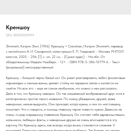
Креншоу
SKU:
RD00000999
Эпплгейт, Кэтрин Элис (1956). Креншоу = Crenshaw / Кэтрин Эпплгейт; перевод
с английского А. И. Самариной; иллюстрации Е. П. Гнедковой. - Москва: РИПОЛ
классик, 2020. - 206, [1] с.: ил.; 22 см. - (Сумка чудес). - На обл.: От
обладательницы Медали Ньюбери. - 12+. - ISBN 978-5-386-10779-6. - Текст
(визуальный) непосредственный.
Креншоу – большой черно-белый кот. Он умеет разговаривать, любит фиолетовые
мармеладки и пенные ванны, делает стойку на передних лапах и катается на
скейте. Но все это – еще не самое необычное, что можно о нем рассказать.
Дело в том, что Креншоу невидим. Он так называемый воображаемый друг, хотя я
категорически против такого названия. По моему убеждению, друзей, даже
невидимых, нельзя выдумать. Они приходят, когда нужны, и они по-настоящему
помогают. Что и говорить, а помощь главному герою повести нужна. Джексон не
очень-то рад очередному появлению Креншоу. Он считает себя здравомыслящим
мальчиком, любящим факты, и невидимые друзья не очень вписываются в эту
картину. Но Креншоу здесь, как всегда, когда жизнь становится сложнее. У
родителей Джексона серьезные финансовые проблемы. Так бывает, что людям