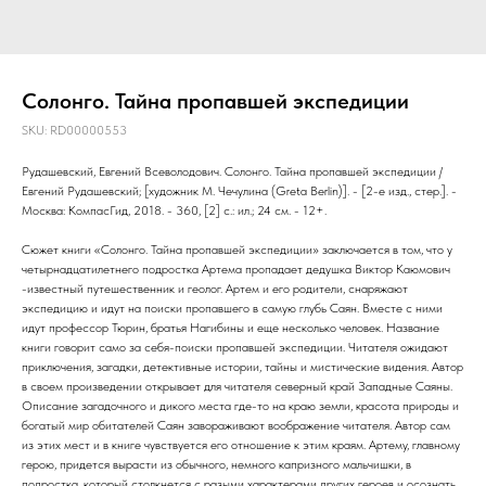
Солонго. Тайна пропавшей экспедиции
SKU:
RD00000553
Рудашевский, Евгений Всеволодович. Солонго. Тайна пропавшей экспедиции /
Евгений Рудашевский; [художник М. Чечулина (Greta Berlin)]. - [2-е изд., стер.]. -
Москва: КомпасГид, 2018. - 360, [2] с.: ил.; 24 см. - 12+.
Сюжет книги «Солонго. Тайна пропавшей экспедиции» заключается в том, что у
четырнадцатилетнего подростка Артема пропадает дедушка Виктор Каюмович
-известный путешественник и геолог. Артем и его родители, снаряжают
экспедицию и идут на поиски пропавшего в самую глубь Саян. Вместе с ними
идут профессор Тюрин, братья Нагибины и еще несколько человек. Название
книги говорит само за себя-поиски пропавшей экспедиции. Читателя ожидают
приключения, загадки, детективные истории, тайны и мистические видения. Автор
в своем произведении открывает для читателя северный край Западные Саяны.
Описание загадочного и дикого места где-то на краю земли, красота природы и
богатый мир обитателей Саян завораживают воображение читателя. Автор сам
из этих мест и в книге чувствуется его отношение к этим краям. Артему, главному
герою, придется вырасти из обычного, немного капризного мальчишки, в
подростка, который столкнется с разыми характерами других героев и осознать,