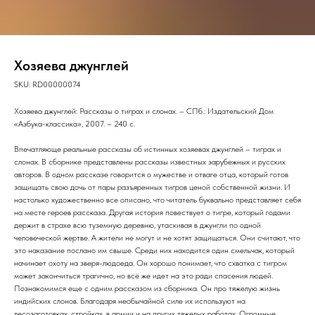
Хозяева джунглей
SKU:
RD00000074
Хозяева джунглей: Рассказы о тиграх и слонах. – СПб.: Издательский Дом
«Азбука-классика», 2007. – 240 с.
Впечатляюще реальные рассказы об истинных хозяевах джунглей – тиграх и
слонах. В сборнике представлены рассказы известных зарубежных и русских
авторов. В одном рассказе говорится о мужестве и отваге отца, который готов
защищать свою дочь от пары разъяренных тигров ценой собственной жизни. И
настолько художественно все описано, что читатель буквально представляет себя
на месте героев рассказа. Другая история повествует о тигре, который годами
держит в страхе всю туземную деревню, утаскивая в джунгли по одной
человеческой жертве. А жители не могут и не хотят защищаться. Они считают, что
это наказание послано им свыше. Среди них находится один смельчак, который
начинает охоту на зверя-людоеда. Он хорошо понимает, что схватка с тигром
может закончиться трагично, но всё же идет на это ради спасения людей.
Познакомимся еще с одним рассказом из сборника. Он про тяжелую жизнь
индийских слонов. Благодаря необычайной силе их используют на
лесозаготовках, стройках, в армии и на других тяжелых работах. Огромные