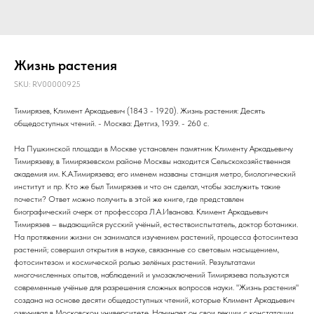
Жизнь растения
SKU:
RV00000925
Тимирязев, Климент Аркадьевич (1843 - 1920). Жизнь растения: Десять
общедоступных чтений. - Москва: Детгиз, 1939. - 260 с.
На Пушкинской площади в Москве установлен памятник Клименту Аркадьевичу
Тимирязеву, в Тимирязевском районе Москвы находится Сельскохозяйственная
академия им. К.А.Тимирязева; его именем названы станция метро, биологический
институт и пр. Кто же был Тимирязев и что он сделал, чтобы заслужить такие
почести? Ответ можно получить в этой же книге, где представлен
биографический очерк от профессора Л.А.Иванова. Климент Аркадьевич
Тимирязев – выдающийся русский учёный, естествоиспытатель, доктор ботаники.
На протяжении жизни он занимался изучением растений, процесса фотосинтеза
растений; совершил открытия в науке, связанные со световым насыщением,
фотосинтезом и космической ролью зелёных растений. Результатами
многочисленных опытов, наблюдений и умозаключений Тимирязева пользуются
современные учёные для разрешения сложных вопросов науки. "Жизнь растения"
создана на основе десяти общедоступных чтений, которые Климент Аркадьевич
озвучивал в Московском университете. Начинает он свои лекции с констатации