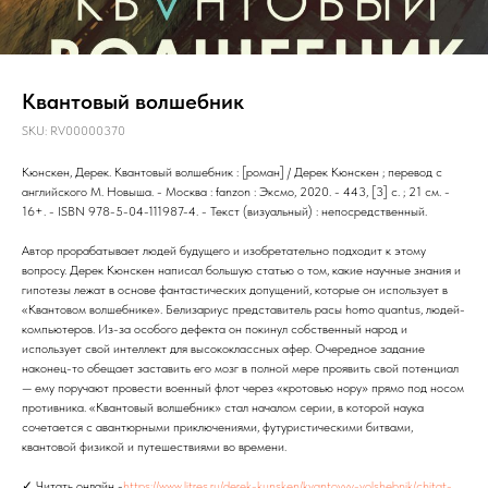
Квантовый волшебник
SKU:
RV00000370
Кюнскен, Дерек. Квантовый волшебник : [роман] / Дерек Кюнскен ; перевод с
английского М. Новыша. - Москва : fanzon : Эксмо, 2020. - 443, [3] с. ; 21 см. -
16+. - ISBN 978-5-04-111987-4. - Текст (визуальный) : непосредственный.
Автор прорабатывает людей будущего и изобретательно подходит к этому
вопросу. Дерек Кюнскен написал большую статью о том, какие научные знания и
гипотезы лежат в основе фантастических допущений, которые он использует в
«Квантовом волшебнике». Белизариус представитель расы homo quantus, людей-
компьютеров. Из-за особого дефекта он покинул собственный народ и
использует свой интеллект для высококлассных афер. Очередное задание
наконец-то обещает заставить его мозг в полной мере проявить свой потенциал
— ему поручают провести военный флот через «кротовью нору» прямо под носом
противника. «Квантовый волшебник» стал началом серии, в которой наука
сочетается с авантюрными приключениями, футуристическими битвами,
квантовой физикой и путешествиями во времени.
✓ Читать онлайн -
https://www.litres.ru/derek-kunsken/kvantovyy-volshebnik/chitat-