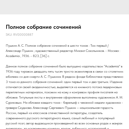
Полное собрание сочинений
SKU:
RV00000887
Пушкин А. С. Полное собрание сочинений в шести томах : Том первый /
Александр Пушкин ; художественный редактор Михаил Сокольников. - Москва :
Academia , 1936. - 823, [36] с.
Данное полное собрание сочинений было выпущено издательством "Academia" в
1936 году тиражом двадцать пять тысяч триста экземпляров в связи со столетним
юбилеем со дня смерти А. С. Пушкина. В редком фонде библиотеке представлено
3 тома из данного собрания сочинений: один первый том и два третьих. Издание
отличается своей академичностью, выделяется из книжного потока ледериновым
переплетным материалом, похожим на кожу и конгревом профиля писателя на
обложке. Титульные листы и внутреннее оформление выполнены художником А. М.
Суриковым. На обложке каждого тома - барельеф с чеканной медали художника -
гравера Скуднова. Александр Сергеевич Пушкин – национальная гордость
России, первый из классиков отечественной литературы, создатель
современного русского литературного языка, самый любимый и популярный
русский поэт, автор выдающихся произведений во всех основных родах и жанрах
литературы, за исключением комедии, критик, публицист, историограф и