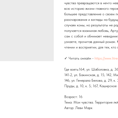
чувства превращаются в нечто нев
всю историю жизни главного героя
большее представление о своем пе
разочарования и взгляды на будущ
случаях комы, но результаты не р
получается взаимная любовь, Арт
сам с собой и обнимает невидимку
узнаете, прочитав данный роман. 
чтении и восприятии, для тех, кт
✓ Читать онлайн -
https://www.lit
Где взять:164, ул. Шаболовка, д. 3
141-2, ул. Бакинская, д. 15; 142, М
146, ул. Генерала Белова, д. 29, к. 
Пруды, д. 10, к. 5; 167, Каширское ш
Возраст: 16
Тема: Мои чувства. Территория лю
Автор: Леви Марк