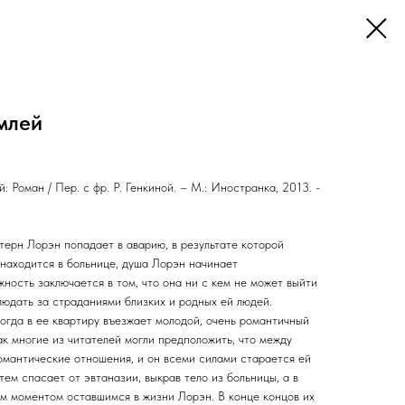
млей
 Роман / Пер. с фр. Р. Генкиной. – М.: Иностранка, 2013. -
ерн Лорэн попадает в аварию, в результате которой
 находится в больнице, душа Лорэн начинает
жность заключается в том, что она ни с кем не может выйти
людать за страданиями близких и родных ей людей.
огда в ее квартиру въезжает молодой, очень романтичный
ак многие из читателей могли предположить, что между
омантические отношения, и он всеми силами старается ей
тем спасает от эвтаназии, выкрав тело из больницы, а в
м моментом оставшимся в жизни Лорэн. В конце концов их