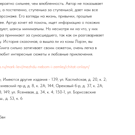
ероятно сильнее, чем влюбленность. Автор не показывает
, а постепенно, ступенька за ступенькой, дает нам все
рсонаже. Его взгляды на жизнь, привычки, прошлые
ее. Артур хочет ей помочь, ищет информацию о похожих
адуют, шансы минимальны. Но несмотря ни на что, у них
ура принимают за сумасшедшего, так как он разговаривает
. История сказочная, а вышла ли из комы Лорэн, вы
Книга сильно затягивает своим сюжетом, очень легка в
о любит интересные сюжеты и любовные приключения.
res.ru/mark-levi/mezhdu-nebom-i-zemley/chitat-onlayn/
6; Имеются другие издания - 139, ул. Каспийская, д. 20, к. 2;
ихневский пр-д, д. 8, к. 2А; 144, Ореховый б-р, д. 37, к. 2А;
3; 149, ул. Ясеневая, д. 34, к. 4; 150-1, ул. Борисовские
., д. 53, к. 6
бви