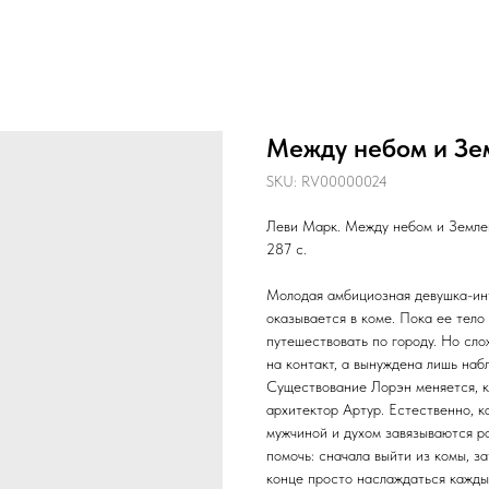
Между небом и Зе
SKU:
RV00000024
Леви Марк. Между небом и Землей:
287 с.
Молодая амбициозная девушка-инт
оказывается в коме. Пока ее тело
путешествовать по городу. Но сло
на контакт, а вынуждена лишь наб
Существование Лорэн меняется, к
архитектор Артур. Естественно, к
мужчиной и духом завязываются р
помочь: сначала выйти из комы, за
конце просто наслаждаться кажды