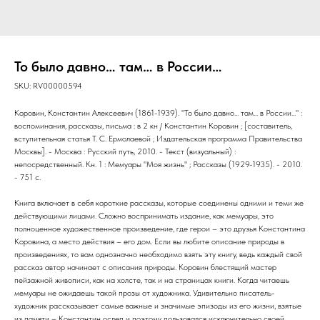
То было давно… там… в России…
SKU:
RV00000594
Коровин, Константин Алексеевич (1861-1939). "То было давно... там... в России..." :
воспоминания, рассказы, письма : в 2 кн / Константин Коровин ; [составитель,
вступительная статья Т. С. Ермолаевой ; Издательская программа Правительства
Москвы]. - Москва : Русский путь, 2010. - Текст (визуальный) :
непосредственный. Кн. 1 : Мемуары "Моя жизнь" ; Рассказы (1929-1935). - 2010.
- 751 с.
Книга включает в себя короткие рассказы, которые соединены одними и теми же
действующими лицами. Сложно воспринимать издание, как мемуары, это
полноценное художественное произведение, где герои – это друзья Константина
Коровина, а место действия – его дом. Если вы любите описание природы в
произведениях, то вам однозначно необходимо взять эту книгу, ведь каждый свой
рассказ автор начинает с описания природы. Коровин блестящий мастер
пейзажной живописи, как на холсте, так и на страницах книги. Когда читаешь
мемуары не ожидаешь такой прозы от художника. Удивительно писатель-
художник рассказывает самые важные и значимые эпизоды из его жизни, взятые
из памяти – Константин ослеп и поэтому пользовался исключительно своей