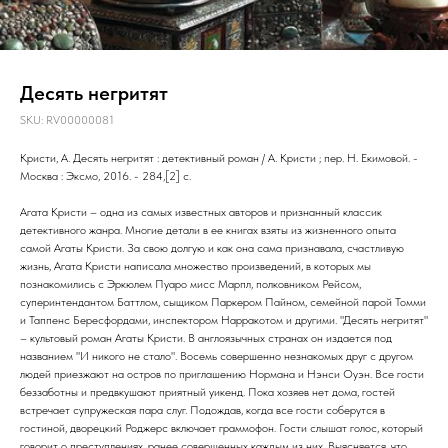
Десять негритят
SKU:
RV00000081
Кристи, А. Десять негритят : детективный роман / А. Кристи ; пер. Н. Екимовой. -
Москва : Эксмо, 2016. - 284,[2] с.
Агата Кристи – одна из самых известных авторов и признанный классик
детективного жанра. Многие детали в ее книгах взяты из жизненного опыта
самой Агаты Кристи. За свою долгую и как она сама признавала, счастливую
жизнь, Агата Кристи написала множество произведений, в которых мы
познакомились с Эркюлем Пуаро мисс Марпл, полковником Рейсом,
суперинтендантом Баттлом, сыщиком Паркером Пайном, семейной парой Томми
и Таппенс Бересфордами, инспектором Нарракотом и другими. "Десять негритят"
– культовый роман Агаты Кристи. В англоязычных странах он издается под
названием "И никого не стало". Восемь совершенно незнакомых друг с другом
людей приезжают на остров по приглашению Нормана и Нэнси Оуэн. Все гости
беззаботны и предвкушают приятный уикенд. Пока хозяев нет дома, гостей
встречает супружеская пара слуг. Подождав, когда все гости соберутся в
гостиной, дворецкий Роджерс включает граммофон. Гости слышат голос, который
говорит о преступлениях, ранее совершенных каждым из них. Выясняется, что