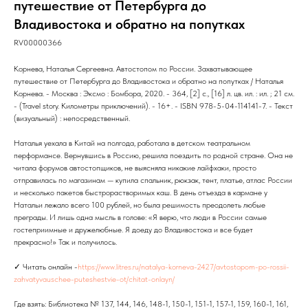
путешествие от Петербурга до
Владивостока и обратно на попутках
RV00000366
Корнева, Наталья Сергеевна. Автостопом по России. Захватывающее
путешествие от Петербурга до Владивостока и обратно на попутках / Наталья
Корнева. - Москва : Эксмо : Бомбора, 2020. - 364, [2] с., [16] л. цв. ил. : ил. ; 21 см.
- (Travel story. Километры приключений). - 16+. - ISBN 978-5-04-114141-7. - Текст
(визуальный) : непосредственный.
Наталья уехала в Китай на полгода, работала в детском театральном
перформансе. Вернувшись в Россию, решила поездить по родной стране. Она не
читала форумов автостопщиков, не выясняла никакие лайфхаки, просто
отправилась по магазинам — купила спальник, рюкзак, тент, платье, атлас России
и несколько пакетов быстрорастворимых каш. В день отъезда в кармане у
Натальи лежало всего 100 рублей, но была решимость преодолеть любые
преграды. И лишь одна мысль в голове: «Я верю, что люди в России самые
гостеприимные и дружелюбные. Я доеду до Владивостока и все будет
прекрасно!» Так и получилось.
✓ Читать онлайн -
https://www.litres.ru/natalya-korneva-2427/avtostopom-po-rossii-
zahvatyvauschee-puteshestvie-ot/chitat-onlayn/
Где взять: Библиотека № 137, 144, 146, 148-1, 150-1, 151-1, 157-1, 159, 160-1, 161,