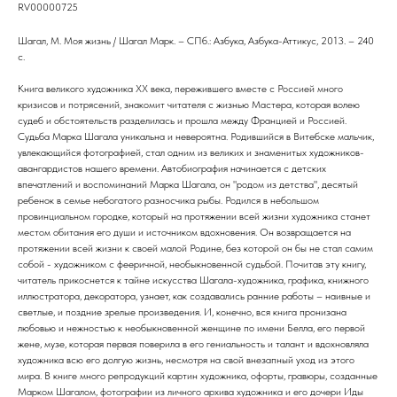
RV00000725
Шагал, М. Моя жизнь / Шагал Марк. – СПб.: Азбука, Азбука-Аттикус, 2013. – 240
с.
Книга великого художника ХХ века, пережившего вместе с Россией много
кризисов и потрясений, знакомит читателя с жизнью Мастера, которая волею
судеб и обстоятельств разделилась и прошла между Францией и Россией.
Судьба Марка Шагала уникальна и невероятна. Родившийся в Витебске мальчик,
увлекающийся фотографией, стал одним из великих и знаменитых художников-
авангардистов нашего времени. Автобиография начинается с детских
впечатлений и воспоминаний Марка Шагала, он "родом из детства", десятый
ребенок в семье небогатого разносчика рыбы. Родился в небольшом
провинциальном городке, который на протяжении всей жизни художника станет
местом обитания его души и источником вдохновения. Он возвращается на
протяжении всей жизни к своей малой Родине, без которой он бы не стал самим
собой - художником с фееричной, необыкновенной судьбой. Почитав эту книгу,
читатель прикоснется к тайне искусства Шагала-художника, графика, книжного
иллюстратора, декоратора, узнает, как создавались ранние работы – наивные и
светлые, и поздние зрелые произведения. И, конечно, вся книга пронизана
любовью и нежностью к необыкновенной женщине по имени Белла, его первой
жене, музе, которая первая поверила в его гениальность и талант и вдохновляла
художника всю его долгую жизнь, несмотря на свой внезапный уход из этого
мира. В книге много репродукций картин художника, офорты, гравюры, созданные
Марком Шагалом, фотографии из личного архива художника и его дочери Иды