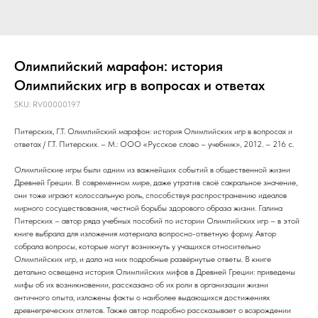
Олимпийский марафон: история
Олимпийских игр в вопросах и ответах
SKU:
RV00000197
Питерских, Г.Т. Олимпийский марафон: история Олимпийских игр в вопросах и
ответах / Г.Т. Питерских. – М.: ООО «Русское слово – учебник», 2012. – 216 с.
Олимпийские игры были одним из важнейших событий в общественной жизни
Древней Греции. В современном мире, даже утратив своё сакральное значение,
они тоже играют колоссальную роль, способствуя распространению идеалов
мирного сосуществования, честной борьбы здорового образа жизни. Галина
Питерских – автор ряда учебных пособий по истории Олимпийских игр – в этой
книге выбрала для изложения материала вопросно-ответную форму. Автор
собрала вопросы, которые могут возникнуть у учащихся относительно
Олимпийских игр, и дала на них подробные развёрнутые ответы. В книге
детально освещена история Олимпийских мифов в Древней Греции: приведены
мифы об их возникновении, рассказано об их роли в организации жизни
античного опыта, изложены факты о наиболее выдающихся достижениях
древнегреческих атлетов. Также автор подробно рассказывает о возрождении