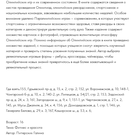
Олимпийских игр и их современном состоянии. В книге содержатся сведения о
местах проведения Олимпиад, олимпийских рекордсменах, спортсменах и
национальных командах, завоевавших наибольшее количество медалей. Особое
внимание уделено Паралимпийским играм – соревнованиям, в которых участвуют
спортсмены с ограниченными возможностями здоровья, ставя рекорды в своих
категориях и демонстрируя удивительную силу духа. Также издание содержит
множество картинок и фотографий, отражающих волнительную атмосферу
Олимпийских игр. Помимо информации об Олимпийских играх в книге приведено
множество заданий, с помощью которых учащиеся смогут закрепить изученный
материал и проверить степень усвоения полученных знаний. Автор выбрала
увлекательные игровые формы – ребусы, кроссворды, чайнворды, чтобы
приобретение новых знаний превратилось в ещё более захватывающий и
увлекательный процесс.
Где взять:155, Гурьевский пр-д, д. 15, к. 2, стр. 2; 152, ул. Воронежская, д. 10; 148-1,
Чонгарский б-р, д. 10, к. 2; 140-2, ул. Липецкая, д. 54/21, стр. 2; 153, Задонский
пр-д, д. 24, к. 3; 161, Загородное ш., д. 9, к. 1; 151-1, ул. Чертановская, д. 27, к. 2;
145, ул. Мусы Джалиля, д. 34, к. 4; 156, ул. Домодедовская, д. 1, стр. 1; 146, ул.
Генерала Белова, д. 29, к. 3; 167, Каширское ш., д. 53, к. 6;
Возраст: 16
Тема: Фитнес и красота
Автор: Питерских Галина