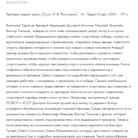
RV00000198
Тренеры седеют рано / [Сост. Л. В. Россошик]. - М. : Терра-Спорт, 2001. - 191 с.
Анатолий Тарасов, Аркадий Чернышев, Дмитрий Богинов, Николай Эпштейн,
Виктор Тихонов… каждое из этих имён ознаменовало целую эпоху в историю
советского хоккея. Выдающиеся тренеры ковали спортивные победы страны на
крупнейших международных соревнованиях, открывали новые звезды советского
спорта, заражали интересом к хоккею все новые и новые поколения. Каждый
тренер должен быть хорошим педагогом, чтобы разглядеть и развить талант;
грамотным руководителем, чтобы наладить командную работу; настоящим
спортсменом, чтобы хорошо чувствовать игру и понимать членов команды. Книга
собрала в себе воспоминания известных хоккеистов и журналистов о
выдающихся тренерах. Здесь содержится подробная информация о том, как
тренеры работали с командами и приводили их к победе. Однако наибольший
интерес в этом издании представляют не сведения о спортивных достижениях, а
рассказ о личности каждого из тренеров. Многие из них пришли к вершинам
спортивной карьеры непростыми путями. Например, заслуженный тренер
РСФСР и УССР Дмитрий Богинов прошёл всю войну от рядового бойца
штрафного батальона до командира танковой бригады. Среди авторов книги есть
знаменитые хоккеисты Александр Мальцев, Виктор Тихонов и другие, которые
непосредственно играли под руководством этих выдающихся тренеров. Также в
книгу включены воспоминания известных спортивных журналистов Виктора
Гусева, Олега Спасского, Елены Вайцеховской, которые пристально следили за
их деятельностью и подробно анализировали достижения. Такой разнообразие