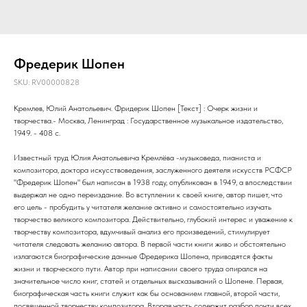
Фредерик Шопен
SKU:
RV00000828
Кремлев, Юлий Анатольевич. Фридерик Шопен [Текст] : Очерк жизни и
творчества.- Москва, Ленинград : Государственное музыкальное издательство,
1949. - 408 с.
Известный труд Юлия Анатольевича Кремлёва -музыковеда, пианиста и
композитора, доктора искусствоведения, заслуженного деятеля искусств РСФСР
"Фредерик Шопен" был написан в 1938 году, опубликован в 1949, а впоследствии
выдержал не одно переиздание. Во вступлении к своей книге, автор пишет, что
его цель - пробудить у читателя желание активно и самостоятельно изучать
творчество великого композитора. Действительно, глубокий интерес и уважение к
творчеству композитора, вдумчивый анализ его произведений, стимулирует
читателя следовать желанию автора. В первой части книги живо и обстоятельно
излагаются биографические данные Фредерика Шопена, приводятся факты
жизни и творческого пути. Автор при написании своего труда опирался на
значительное число книг, статей и отдельных высказываний о Шопене. Первая,
биографическая часть книги служит как бы основанием главной, второй части,
посвященной творчеству композитора. Вторая часть содержит разбор почти всех