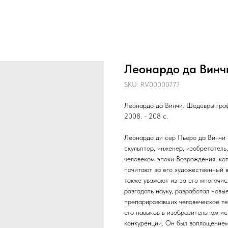
Леонардо да Винч
SKU:
RV00000777
Леонардо да Винчи. Шедевры графи
2008. - 208 с.
Леонардо ди сер Пьеро да Винчи и
скульптор, инженер, изобретатель
человеком эпохи Возрождения, ко
почитают за его художественный в
также уважают из-за его многочис
разгадать науку, разработал новы
препарировавших человеческое те
его навыков в изобразительном иск
конкуренции. Он был воплощением