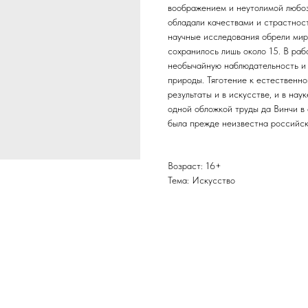
воображением и неутолимой любоз
обладали качествами и страстност
научные исследования обрели миро
сохранилось лишь около 15. В раб
необычайную наблюдательность и 
природы. Тяготение к естественн
результаты и в искусстве, и в на
одной обложкой труды да Винчи в 
была прежде неизвестна российск
Возраст: 16+
Тема: Искусство