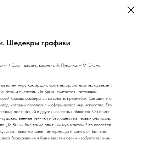
и. Шедевры графики
ки / Сост. примеч., коммент. Я. Пундика. – М.:Эксмо,
звестен миру как эрудит, архитектор, математик, музыкант,
, анатом и писатель. Да Винчи считается настоящим
торый хорошо разбирался во многих предметах. Сегодня его
клад, который определил и сформировал мир искусства. Его
ленных достижений в других известных областях. Он помог
е художественные техники и был одним из первых анатомов,
ло. Да Винчи был также опытным музыкантом. Что касается
усстве, таких как балет, интермеццо и сонет, он был вне
 духа Возрождения и был известен своим изобретательным