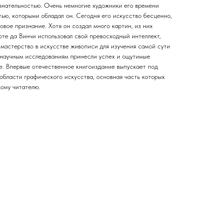
нательностью. Очень немногие художники его времени
ью, которыми обладал он. Сегодня его искусство бесценно,
вое признание. Хотя он создал много картин, из них
оте да Винчи использовал свой превосходный интеллект,
мастерство в искусстве живописи для изучения самой сути
онаучным исследованиям принесли успех и ощутимые
уке. Впервые отечественное книгоиздание выпускает под
области графического искусства, основная часть которых
ому читателю.