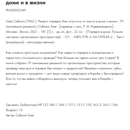
доме и в жизни
RV00000349
Хааг, Сабина (1962-). Рецепт порядка. Как спастись от хаоса в доме и жизни : 111
гениальных решений / Сабина Хааг ; [перевод с нем. Л. М. Каджелашвили]. -
Москва : Эксмо, 2021. - 141, [1] с. : цв. ил., фот. ; 22 см. - (Порядок в доме. Лучшие
методики организации пространства). - 12+. - ISBN 978-5-04-109548-2. - Текст
(визуальный) : непосредственный.
Как сложить простыню на резинке? Как навести порядок в холодильнике и
перестать спотыкаться о провода? Как больше не терять носки при стирке? В
книге собрано 111 гениальных решений по организации пространства, которые
приведут ваш дом в порядок без затрат и трудностей! Вешалки и резинки, губки,
ватные диски и прищепки — вот ваши новые супергерои в борьбе с беспорядком!
Все то, что вы давно собирались выкинуть, теперь поможет вам в борьбе с
хаосом!
Где взять: Библиотека № 137, 140-1, 148-1, 151-1, 157-1, 159, 163-2, 165-1, 166
Возраст: 12
Автор: Сабина Хааг