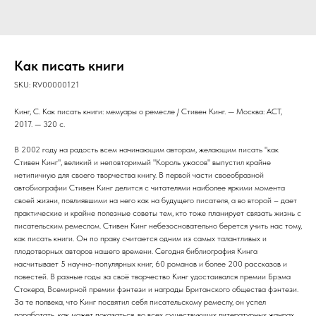
Как писать книги
SKU:
RV00000121
Кинг, С. Как писать книги: мемуары о ремесле / Стивен Кинг. — Москва: АСТ,
2017. — 320 с.
В 2002 году на радость всем начинающим авторам, желающим писать "как
Стивен Кинг", великий и неповторимый "Король ужасов" выпустил крайне
нетипичную для своего творчества книгу. В первой части своеобразной
автобиографии Стивен Кинг делится с читателями наиболее яркими момента
своей жизни, повлиявшими на него как на будущего писателя, а во второй – дает
практические и крайне полезные советы тем, кто тоже планирует связать жизнь с
писательским ремеслом. Стивен Кинг небезосновательно берется учить нас тому,
как писать книги. Он по праву считается одним из самых талантливых и
плодотворных авторов нашего времени. Сегодня библиография Кинга
насчитывает 5 научно-популярных книг, 60 романов и более 200 рассказов и
повестей. В разные годы за своё творчество Кинг удостаивался премии Брэма
Стокера, Всемирной премии фэнтези и награды Британского общества фэнтези.
За те полвека, что Кинг посвятил себя писательскому ремеслу, он успел
поработать, как может показаться, во всех существующих литературных жанрах.