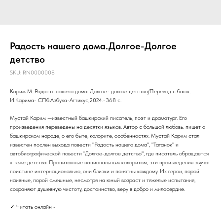
Радость нашего дома.Долгое-Долгое
детство
SKU:
RN0000008
Карим М. Радость нашего дома. Долгое- долгое детство/Перевод с башк.
И.Карима- СПб:Азбука-Аттикус,2024.-368 с.
Мустай Карим —известный башкирский писатель, поэт и драматург. Его
произведения переведены на десятки языков. Автор с большой любовь. пишет о
башкирском народе, о его быте, колорите, особенностях. Мустай Карим стал
известен послен выхода повести "Радость нашего дома", "Таганок" и
автобиографической повести "Долгое-долгое детство", где писатель обращается
к теме детства. Пропитанные национальным колоритом, эти произведения звучат
поистине интернационально, они близки и понятны каждому. Их герои, порой
наивные, порой смешные, несмотря на юный возраст и тяжелые испытания,
сохраняют душевную чистоту, достоинство, веру в добро и милосердие.
✓ Читать онлайн -