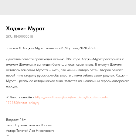
Хаджи- Мурат
SKU:
RN0000018
Толстой Л. Хаджи- Мурат: повести.-М.:Мартине,2020.-160 с.
Действие повести происходит осенью 1851 года. Хаджи-Мурат рассорился с
имамом Шамилем и вынужден бежать, спасая свою жизнь. В плену у Шамиля
осталась вся семья Мурата — мать, две жены и пятеро детей. Аварец решает
перейти на сторону русских, чтобы вместе с ними отбить своих родных. Хаджи -
Мурат - реальное историческое лицо, является национальным героем анварского
народа.
✓ Читать онлайн -
https://www.litres.ru/book/lev-tolstoy/hadzhi-murat-
172380/chitat-onlayn/
Возраст: 16+
Тема: Путешествие по России
Автор: Толстой Лев Николаевич