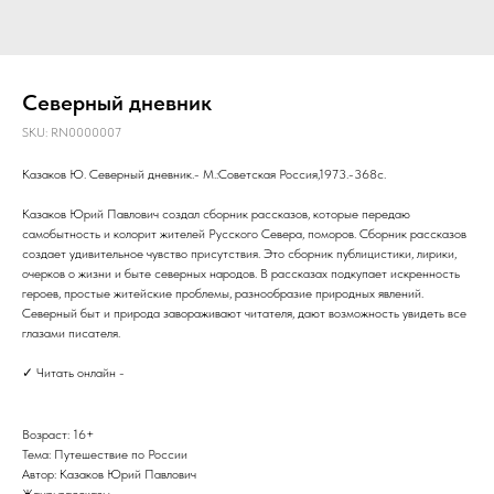
Северный дневник
SKU:
RN0000007
Казаков Ю. Северный дневник.- М.:Советская Россия,1973.-368с.
Казаков Юрий Павлович создал сборник рассказов, которые передаю
самобытность и колорит жителей Русского Севера, поморов. Сборник рассказов
создает удивительное чувство присутствия. Это сборник публицистики, лирики,
очерков о жизни и быте северных народов. В рассказах подкупает искренность
героев, простые житейские проблемы, разнообразие природных явлений.
Северный быт и природа завораживают читателя, дают возможность увидеть все
глазами писателя.
✓ Читать онлайн -
Возраст: 16+
Тема: Путешествие по России
Автор: Казаков Юрий Павлович