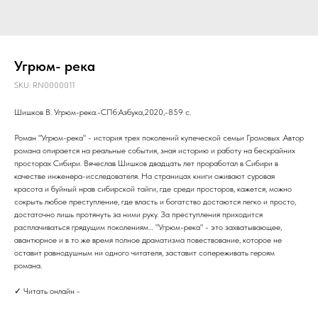
Угрюм- река
SKU:
RN0000011
Шишков В. Угрюм-река.-СПб:Азбука,2020,-859 с.
Роман "Угрюм-река" - история трех поколений купеческой семьи Громовых .Автор
романа опирается на реальные события, зная историю и работу на бескрайних
просторах Сибири. Вячеслав Шишков двадцать лет проработал в Сибири в
качестве инженера-исследователя. На страницах книги оживают суровая
красота и буйный нрав сибирской тайги, где среди просторов, кажется, можно
сокрыть любое преступление, где власть и богатство достаются легко и просто,
достаточно лишь протянуть за ними руку. За преступления приходится
расплачиваться грядущим поколениям… "Угрюм-река" - это захватывающее,
авантюрное и в то же время полное драматизма повествование, которое не
оставит равнодушным ни одного читателя, заставит сопереживать героям
романа.
✓ Читать онлайн -